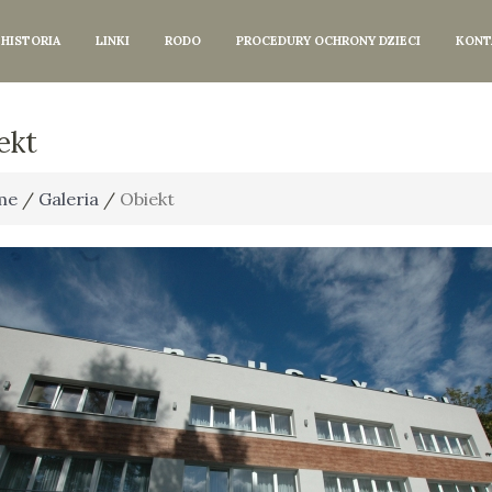
HISTORIA
LINKI
RODO
PROCEDURY OCHRONY DZIECI
KONT
ekt
me
/
Galeria
/
Obiekt