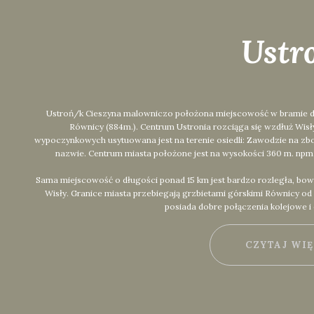
Ustr
Ustroń/k Cieszyna malowniczo położona miejscowość w bramie dolin
Równicy (884m.). Centrum Ustronia rozciąga się wzdłuż Wis
wypoczynkowych usytuowana jest na terenie osiedli: Zawodzie na zbo
nazwie. Centrum miasta położone jest na wysokości 360 m. npm.,
Sama miejscowość o długości ponad 15 km jest bardzo rozległa, bow
Wisły. Granice miasta przebiegają grzbietami górskimi Równicy o
posiada dobre połączenia kolejowe i
CZYTAJ WI