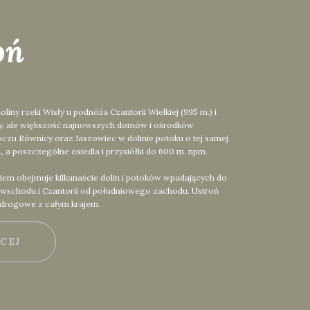
oń
y rzeki Wisły u podnóża Czantorii Wielkiej (995 m.) i
ły, ale większość najnowszych domów i ośrodków
czu Równicy oraz Jaszowiec w dolinie potoku o tej samej
 a poszczególne osiedla i przysiółki do 600 m. npm.
iem obejmuje kilkanaście dolin i potoków wpadających do
d wschodu i Czantorii od południowego zachodu. Ustroń
 drogowe z całym krajem.
ĘCEJ