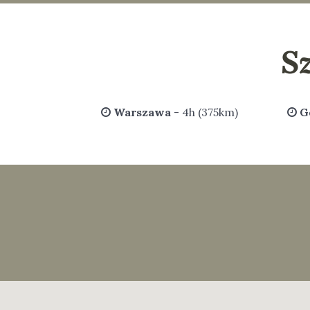
S
Warszawa
- 4h (375km)
G