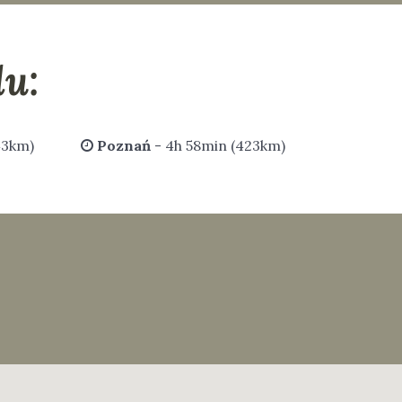
u:
43km)
Poznań
- 4h 58min (423km)