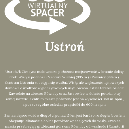
Ustroń
Ustroń/k Cieszyna malowniczo położona miejscowość w bramie doliny
rzeki Wisły u podnóża Czantorii Wielkiej (995 m.) i Równicy (884m.).
Centrum Ustronia rozciąga się wzdłuż Wisły, ale większość najnowszych
domów i ośrodków wypoczynkowych usytuowana jest na terenie osiedli:
Zawodzie na zboczu Równicy oraz Jaszowiec w dolinie potoku o tej
samej nazwie. Centrum miasta położone jest na wysokości 360 m. npm.,
a poszczególne osiedla i przysiółki do 600 m. npm.
Sama miejscowość o długości ponad 15 km jest bardzo rozległa, bowiem
obejmuje kilkanaście dolin i potoków wpadających do Wisły. Granice
miasta przebiegają grzbietami górskimi Równicy od wschodu i Czantorii