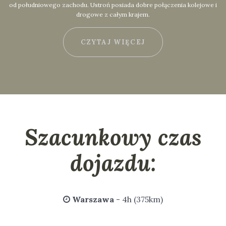
od południowego zachodu. Ustroń posiada dobre połączenia kolejowe i
drogowe z całym krajem.
CZYTAJ WIĘCEJ
Szacunkowy czas
dojazdu:
Warszawa
- 4h (375km)