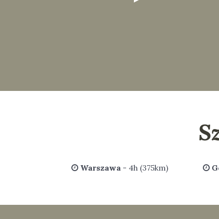
S
Warszawa
- 4h (375km)
G