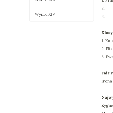
1. Fra
2.
Wyniki XIV.
3.
Klasy
1. Ka
2. El
3. Ew
Fair 
Irena
Najwy
Zygmu