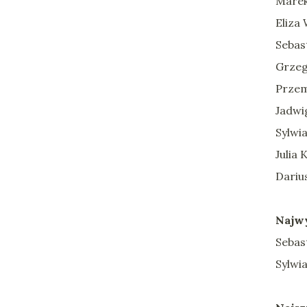
Marek
Eliza
Sebast
Grzeg
Przem
Jadwi
Sylwi
Julia 
Darius
Najwy
Sebast
Sylwi