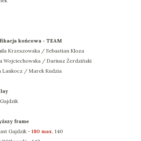
nek
fikacja końcowa - TEAM
mila Krzeszowska / Sebastian Kloza
iza Wojciechowska / Dariusz Żerdziński
a Lankocz / Marek Kudzia
Play
 Gajdzik
ższy frame
nt Gajdzik -
180 max
,
140