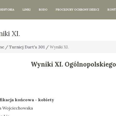
HISTORIA
LINKI
RODO
PROCEDURY OCHRONY DZIECI
KONT
iki XI.
me
/
Turniej Dart's 301
/
Wyniki XI.
Wyniki XI. Ogólnopolskiego
fikacja końcowa - kobiety
iza Wojciechowska