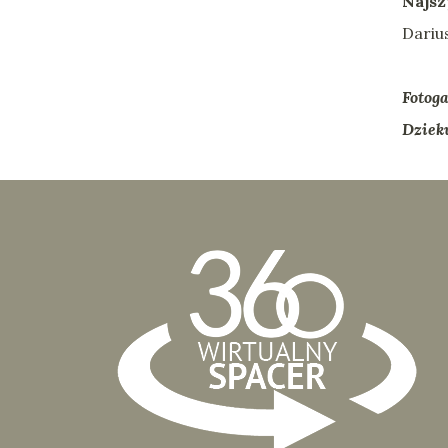
Najsz
Darius
Fotoga
Dziek