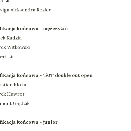
a Lis
dwiga Aleksandra Rezler
fikacja końcowa - mężczyźni
rek Kudzia
rek Witkowski
ert Lis
fikacja końcowa - "501" double out open
astian Kloza
rek Hawrot
gmunt Gajdzik
fikacja końcowa - junior