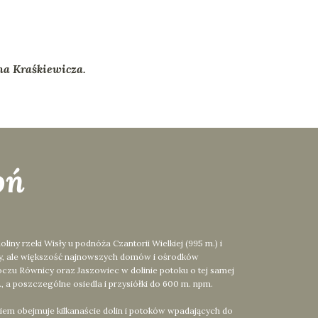
ana Kraśkiewicza.
oń
y rzeki Wisły u podnóża Czantorii Wielkiej (995 m.) i
ły, ale większość najnowszych domów i ośrodków
czu Równicy oraz Jaszowiec w dolinie potoku o tej samej
 a poszczególne osiedla i przysiółki do 600 m. npm.
iem obejmuje kilkanaście dolin i potoków wpadających do