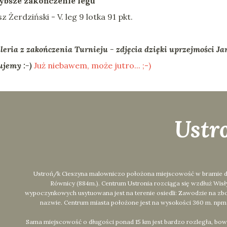
ybsze zakończenie legu
z Żerdziński - V. leg 9 lotka 91 pkt.
leria z zakończenia Turnieju - zdjęcia dzięki uprzejmości J
ujemy :-)
Już niebawem, może jutro... ;-)
Ustr
Ustroń/k Cieszyna malowniczo położona miejscowość w bramie dolin
Równicy (884m.). Centrum Ustronia rozciąga się wzdłuż Wis
wypoczynkowych usytuowana jest na terenie osiedli: Zawodzie na zbo
nazwie. Centrum miasta położone jest na wysokości 360 m. npm.,
Sama miejscowość o długości ponad 15 km jest bardzo rozległa, bow