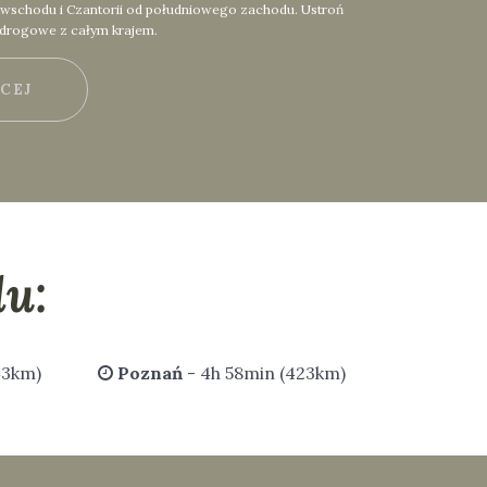
d wschodu i Czantorii od południowego zachodu. Ustroń
 drogowe z całym krajem.
ĘCEJ
u:
43km)
Poznań
- 4h 58min (423km)