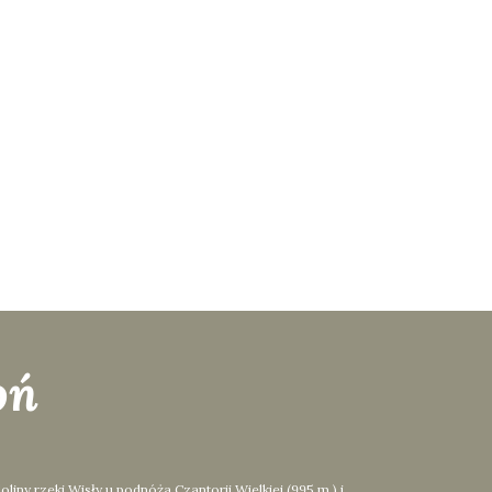
oń
y rzeki Wisły u podnóża Czantorii Wielkiej (995 m.) i