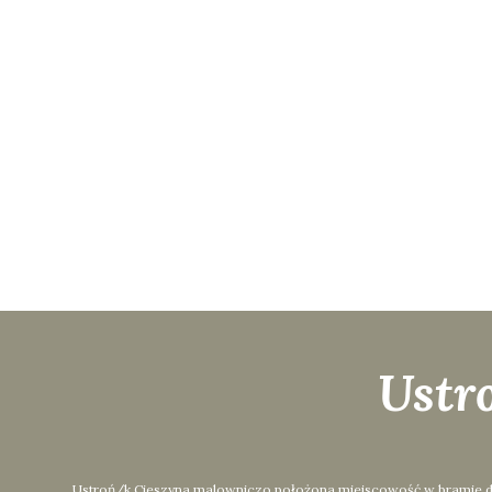
Ustr
Ustroń/k Cieszyna malowniczo położona miejscowość w bramie dolin