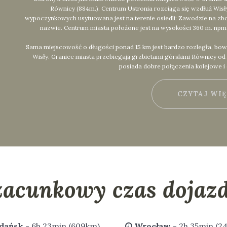
Równicy (884m.). Centrum Ustronia rozciąga się wzdłuż Wis
wypoczynkowych usytuowana jest na terenie osiedli: Zawodzie na zbo
nazwie. Centrum miasta położone jest na wysokości 360 m. npm.,
Sama miejscowość o długości ponad 15 km jest bardzo rozległa, bow
Wisły. Granice miasta przebiegają grzbietami górskimi Równicy o
posiada dobre połączenia kolejowe i
CZYTAJ WI
zacunkowy czas dojazd
dańsk
- 6h 23min (609km)
Wrocław
- 2h 35min (2