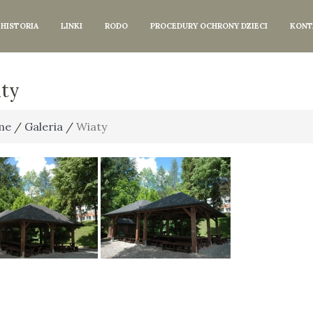
HISTORIA
LINKI
RODO
PROCEDURY OCHRONY DZIECI
KONT
ty
me
/
Galeria
/
Wiaty