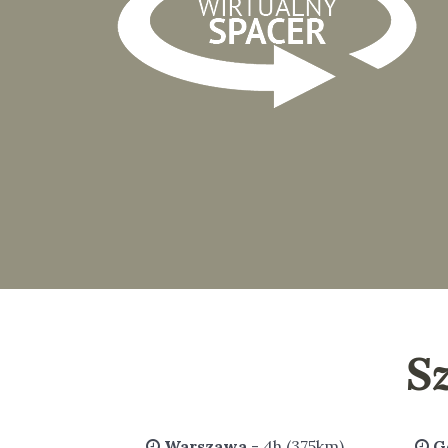
S
Warszawa
- 4h (375km)
G