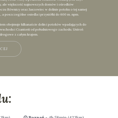
ły, ale większość najnowszych domów i ośrodków
czu Równicy oraz Jaszowiec w dolinie potoku o tej samej
 a poszczególne osiedla i przysiółki do 600 m. npm.
iem obejmuje kilkanaście dolin i potoków wpadających do
d wschodu i Czantorii od południowego zachodu. Ustroń
 drogowe z całym krajem.
ĘCEJ
u:
43km)
Poznań
- 4h 58min (423km)