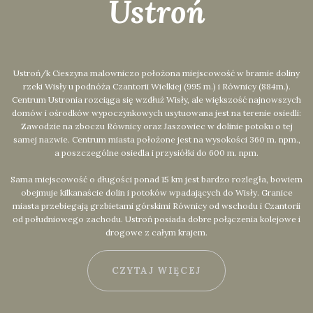
Ustroń
Ustroń/k Cieszyna malowniczo położona miejscowość w bramie doliny
rzeki Wisły u podnóża Czantorii Wielkiej (995 m.) i Równicy (884m.).
Centrum Ustronia rozciąga się wzdłuż Wisły, ale większość najnowszych
domów i ośrodków wypoczynkowych usytuowana jest na terenie osiedli:
Zawodzie na zboczu Równicy oraz Jaszowiec w dolinie potoku o tej
samej nazwie. Centrum miasta położone jest na wysokości 360 m. npm.,
a poszczególne osiedla i przysiółki do 600 m. npm.
Sama miejscowość o długości ponad 15 km jest bardzo rozległa, bowiem
obejmuje kilkanaście dolin i potoków wpadających do Wisły. Granice
miasta przebiegają grzbietami górskimi Równicy od wschodu i Czantorii
od południowego zachodu. Ustroń posiada dobre połączenia kolejowe i
drogowe z całym krajem.
CZYTAJ WIĘCEJ